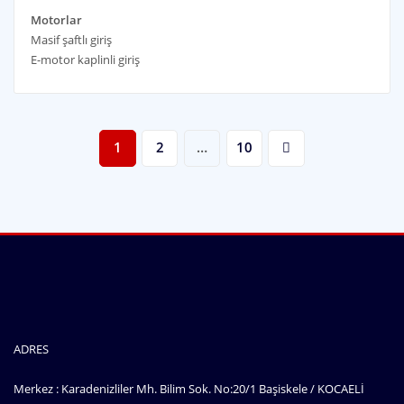
Motorlar
Masif şaftlı giriş
E-motor kaplinli giriş
Yazı
1
2
…
10
sayfalaması
ADRES
Merkez : Karadenizliler Mh. Bilim Sok. No:20/1 Başiskele / KOCAELİ