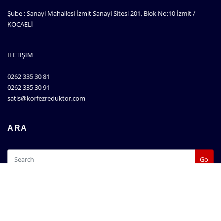
Şube : Sanayi Mahallesi İzmit Sanayi Sitesi 201. Blok No:10 İzmit /
KOCAELİ
İLETİŞİM
0262 335 30 81
0262 335 30 91
satis@korfezreduktor.com
ARA
Go
Copyright © 2025 Bonfiglioli Redüktör Körfez Redüktör tüm hakları saklıdır.