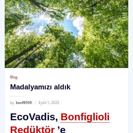
Blog
Madalyamızı aldık
by
bonf8599
Eylül 1, 2025
EcoVadis,
Bonfiglioli
Redüktör
’e