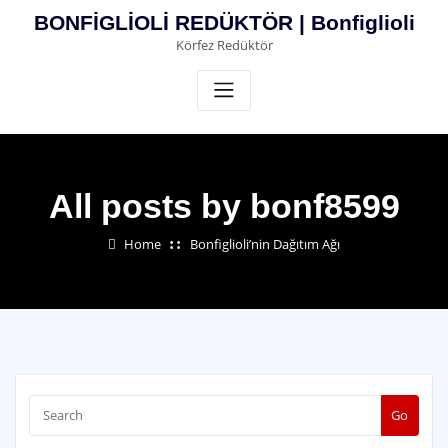
Skip
BONFİGLİOLİ REDÜKTÖR | Bonfiglioli
to
Körfez Redüktör
content
All posts by bonf8599
Home
Bonfiglioli’nin Dağıtım Ağı
Go