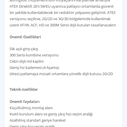
ATEX Direktifi 201/34/EU uyarınca patlayıcı ortamlarda güvenli
bir şekilde kullanılabilecek bir redüktör yelpazesi geliştirdi. ATEX
versiyonu seçilirse, 2G/2D ve 3G/3D bölgelerinde kullanılmak
üzere VF/W, ACF, HD ve 300M Serisi dişli kutuları tasarlanacaktır.
Önemli Özellikleri
Dik açılı giriş-çıkış
300 Serisi kombine versiyonu
Cebri dişli mil kaplini
Geniş hız kademesi (4 Aşama)
(Atex) patlamaya müsait ortamlara yönelik dişli kutusu 2G/2D
Teknik özellikler
Önemli faydaları
Küçültülmüş montaj alanı
Kısıtlı kurulum alanı ve geniş çıkış hızı seçim aralığı
Azaltılmış standart geriye hareket
Geniş çıkış hızı seçim aralığı