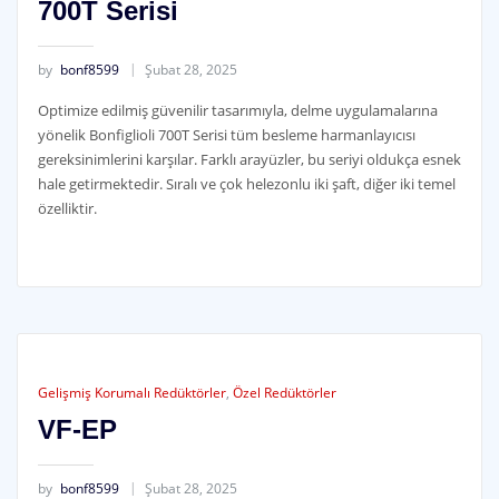
700T Serisi
by
bonf8599
Şubat 28, 2025
Optimize edilmiş güvenilir tasarımıyla, delme uygulamalarına
yönelik Bonfiglioli 700T Serisi tüm besleme harmanlayıcısı
gereksinimlerini karşılar. Farklı arayüzler, bu seriyi oldukça esnek
hale getirmektedir. Sıralı ve çok helezonlu iki şaft, diğer iki temel
özelliktir.
Gelişmiş Korumalı Redüktörler
,
Özel Redüktörler
VF-EP
by
bonf8599
Şubat 28, 2025