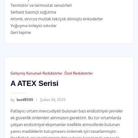
Termistör ve termostat sensörleri
Serbest basınçlı soğutma
Artımlı, sin/cos mutlak tek/çok dönüşlü enkoderler
Yoğuşma önleyici ısıtıcılar
Geri tepme
Gelişmiş Korumalı Redüktörler
,
Özel Redüktörler
A ATEX Serisi
by
bonf8599
Şubat 28, 2025
Patlayıcı ortam mevcudiyeti bulunan bazı endüstriyel çevreler
ek güvenlik önlemleri alınmasını gerektirir. Bu tür ortamlarda
çalışan endüstriyel ekipmanlar özellikle atmosferde bulunan
yanıcı maddelerin tutuşmasını önlemek için tasarlanmıştır.
Bonfiglioli, müşterilerimizin ihtiyaçlarını karşılamak amacıyla