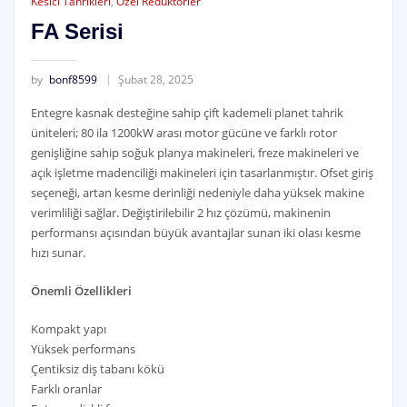
Kesici Tahrikleri
,
Özel Redüktörler
FA Serisi
by
bonf8599
Şubat 28, 2025
Entegre kasnak desteğine sahip çift kademeli planet tahrik
üniteleri; 80 ila 1200kW arası motor gücüne ve farklı rotor
genişliğine sahip soğuk planya makineleri, freze makineleri ve
açık işletme madenciliği makineleri için tasarlanmıştır. Ofset giriş
seçeneği, artan kesme derinliği nedeniyle daha yüksek makine
verimliliği sağlar. Değiştirilebilir 2 hız çözümü, makinenin
performansı açısından büyük avantajlar sunan iki olası kesme
hızı sunar.
Önemli Özellikleri
Kompakt yapı
Yüksek performans
Çentiksiz diş tabanı kökü
Farklı oranlar