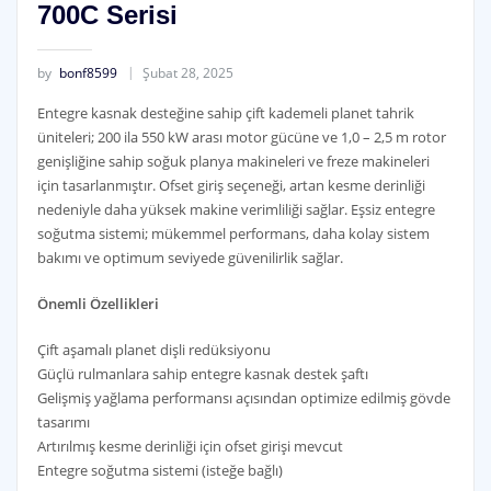
700C Serisi
by
bonf8599
Şubat 28, 2025
Entegre kasnak desteğine sahip çift kademeli planet tahrik
üniteleri; 200 ila 550 kW arası motor gücüne ve 1,0 – 2,5 m rotor
genişliğine sahip soğuk planya makineleri ve freze makineleri
için tasarlanmıştır. Ofset giriş seçeneği, artan kesme derinliği
nedeniyle daha yüksek makine verimliliği sağlar. Eşsiz entegre
soğutma sistemi; mükemmel performans, daha kolay sistem
bakımı ve optimum seviyede güvenilirlik sağlar.
Önemli Özellikleri
Çift aşamalı planet dişli redüksiyonu
Güçlü rulmanlara sahip entegre kasnak destek şaftı
Gelişmiş yağlama performansı açısından optimize edilmiş gövde
tasarımı
Artırılmış kesme derinliği için ofset girişi mevcut
Entegre soğutma sistemi (isteğe bağlı)