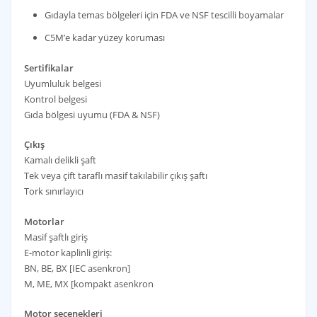
Gıdayla temas bölgeleri için FDA ve NSF tescilli boyamalar
C5M’e kadar yüzey koruması
Sertifikalar
Uyumluluk belgesi
Kontrol belgesi
Gıda bölgesi uyumu (FDA & NSF)
Çıkış
Kamalı delikli şaft
Tek veya çift taraflı masif takılabilir çıkış şaftı
Tork sınırlayıcı
Motorlar
Masif şaftlı giriş
E-motor kaplinli giriş:
BN, BE, BX [IEC asenkron]
M, ME, MX [kompakt asenkron
Motor seçenekleri