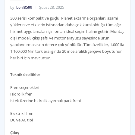
by
bonf8599
Şubat 28, 2025
300 serisi kompakt ve güçlü. Planet aktarma organları, azami
yüklerin ve etkilerin istisnadan daha çok kural olduğu tüm ağır
hizmet uygulamaları için onları ideal seçim haline getirir. Montaj,
dişli modeli, çıkış şaftı ve motor arayüzü sayesinde ürün
yapılandırması son derece çok yönlüdür. Tüm özellikler, 1.000 ila
1.100.000 Nm tork aralığında 20 ince aralıklı çerçeve boyutunun
her biri için mevcuttur.
Teknik özellikler
Fren seçenekleri
Hidrolik fren
İstek üzerine hidrolik ayırmalı park freni
Elektrikli fren
DC ve AC tipi
Çıkış