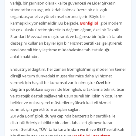
varlığı, bir garnizon olarak kalite güvencesi ve Lider Şirketin
standartlarına uygunluk dahil olmak üzere bir dizi açık
organizasyonel ve yönetimsel sorunu içerir. Böyle bir
karmaşıklık yönetilmelidir. Bu belgede,
Bonfiglioli
gibi modern
bir çok uluslu üretim şirketinin dağıtım ağının, özel bir Teknik
Standart Mevzuatını oluşturarak ve bağımsız bir üçüncü tarafın
desteğini kullanan bayiler için bir Hizmet Sertifikası geliştirerek
nasıl önemli bir iyileştirme müdahalesine tabi tutulduğu
anlatılmaktadır.
Endüstriyel dağıtım, her zaman Bonfiglioli’nin iş modelinin
temel
direği
ve tüm dünyadaki müşterilerimize daha iyi hizmet
vermek için hayati bir kurumsal varlık olmuştur
Özel bir
dağıtım politikası
sayesinde Bonfiglioli, ortaklarına teknik, ticari
ve stratejik destek sağlayarak uzun süreli bir ilişkinin koşullarını
belirler ve onlara yerel müşterilere yüksek kaliteli hizmet
sunmak için gerekli tüm araçları sağlar.
2019’da Bonfiglioli, dünya çapında benzersiz bir sertifika ile
distribütörleriyle birlikte bir adım daha ileri gitmeye karar
verdi.
Sertifika, TÜV Italia tarafından verilirve BEST sertifikalı